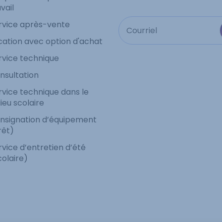
vail
rvice après-vente
cation avec option d'achat
rvice technique
nsultation
rvice technique dans le
lieu scolaire
nsignation d’équipement
rêt)
rvice d’entretien d’été
colaire)