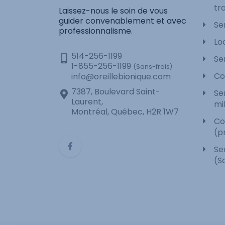
tra
Laissez-nous le soin de vous
guider convenablement et avec
Se
professionnalisme.
Lo
514-256-1199
Se
1-855-256-1199
(Sans-frais)
Co
info@oreillebionique.com
7387, Boulevard Saint-
Se
Laurent,
mi
Montréal, Québec, H2R 1W7
Co
(p
Se
(S