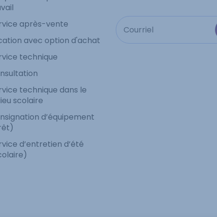
vail
rvice après-vente
cation avec option d'achat
rvice technique
nsultation
rvice technique dans le
lieu scolaire
nsignation d’équipement
rêt)
rvice d’entretien d’été
colaire)