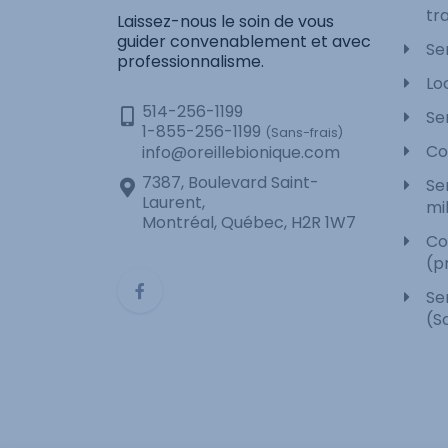
tra
Laissez-nous le soin de vous
guider convenablement et avec
Se
professionnalisme.
Lo
514-256-1199
Se
1-855-256-1199
(Sans-frais)
Co
info@oreillebionique.com
7387, Boulevard Saint-
Se
Laurent,
mi
Montréal, Québec, H2R 1W7
Co
(p
Se
(S