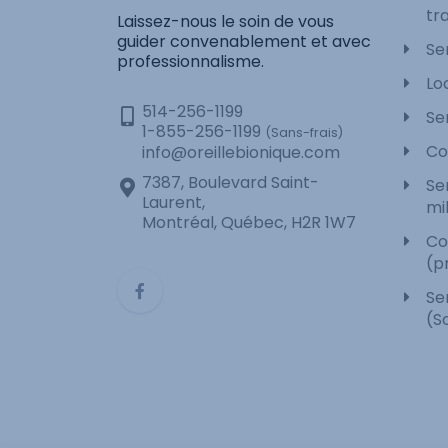
tra
Laissez-nous le soin de vous
guider convenablement et avec
Se
professionnalisme.
Lo
514-256-1199
Se
1-855-256-1199
(Sans-frais)
Co
info@oreillebionique.com
7387, Boulevard Saint-
Se
Laurent,
mi
Montréal, Québec, H2R 1W7
Co
(p
Se
(S