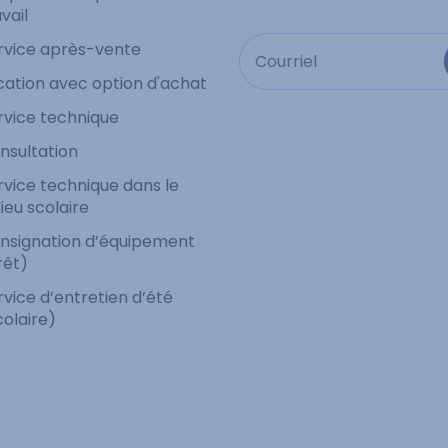
vail
rvice après-vente
cation avec option d'achat
rvice technique
nsultation
rvice technique dans le
lieu scolaire
nsignation d’équipement
rêt)
rvice d’entretien d’été
colaire)