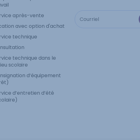
vail
rvice après-vente
cation avec option d'achat
rvice technique
nsultation
rvice technique dans le
lieu scolaire
nsignation d’équipement
rêt)
rvice d’entretien d’été
colaire)