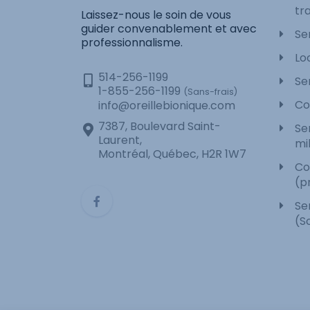
tra
Laissez-nous le soin de vous
guider convenablement et avec
Se
professionnalisme.
Lo
514-256-1199
Se
1-855-256-1199
(Sans-frais)
Co
info@oreillebionique.com
7387, Boulevard Saint-
Se
Laurent,
mi
Montréal, Québec, H2R 1W7
Co
(p
Se
(S