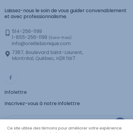
Laissez-nous le soin de vous guider convenablement
et avec professionnalisme.
514-256-1199
1-855-256-1199
(Sans-frais)
info@oreillebionique.com
7387, Boulevard Saint-Laurent,
Montréal, Québec, H2R 1W7
Infolettre
Inscrivez-vous à notre infolettre
Ce site utilise des témoins pour améliorer votre expérience